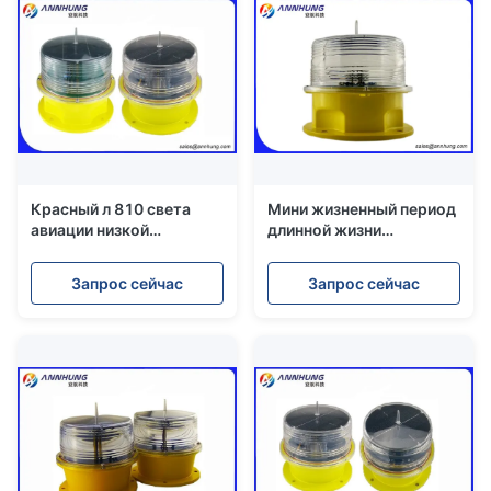
Красный л 810 света
Мини жизненный период
авиации низкой
длинной жизни
интенсивности
потребления 3В низкой
солнечные для 45
мощности света
Запрос сейчас
Запрос сейчас
метров башни
затруднения СИД
авиации панели