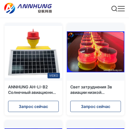
VIDEO
ANNHUNG AH-LI-B2
Свет затруднения 3в
Солнечный авиационный
авиации низкой
маяк, красный,
интенсивности ФАА
постоянный,
Л-810 солнечный для
Запрос сейчас
Запрос сейчас
светодиодный, IP66
башни
телекоммуникаций