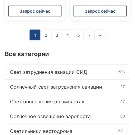
сильной
100K часов 10-летний
антикоррозийной
срок службы
Запрос сейчас
Запрос сейчас
защитой и УФ-защитой
для применения типа B
средней интенсивности
1
2
3
4
5
›
»
Все категории
Свет затруднения авиации СИД
206
Солнечный свет затруднения авиации
127
Свет оповещения о самолетах
47
Солнечное освещение аэропорта
80
Светильники вертодрома
221