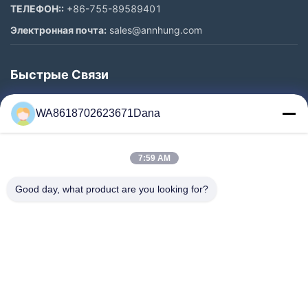
ТЕЛЕФОН::
+86-755-89589401
Электронная почта:
sales@annhung.com
Быстрые Связи
Домой
WA8618702623671Dana
Продукты
Видеозаписи
7:59 AM
О Нас
Экскурсия По Заводу
Good day, what product are you looking for?
Контроль Качества
Свяжитесь С Нами
Новости
Случаи