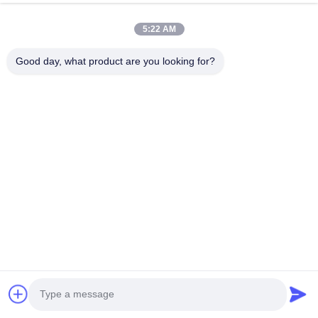
China
5:22 AM
Good day, what product are you looking for?
SHENZHEN ANHANG TECHNOLOGY CO., LTD
ТЕЛЕФОН::
+86-755-89589401
Электронная почта:
sales@annhung.com
Быстрые Связи
Домой
Продукты
Видеозаписи
О Нас
Экскурсия По Заводу