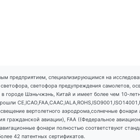
ным предприятием, специализирующимся на исследован
светофора, светофора предупреждения самолетов, ос
 городе Шэньчжэнь, Китай и имеет более чем 10-летн
рошли CE,ICAO,FAA,CAAC,IALA,ROHS,ISO9001,ISO14001,I
освещение вертолетного аэродрома,солнечные фонари
я гражданской авиации), FAA ((Федеральное авиацион
навигационные фонари полностью соответствуют стан
олее 42 патентных сертификатов.