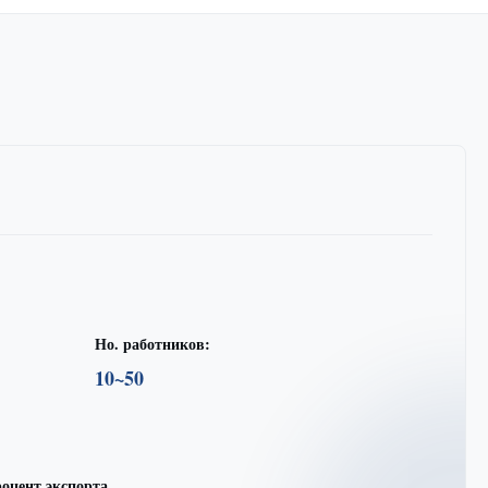
Но. работников:
10~50
оцент экспорта