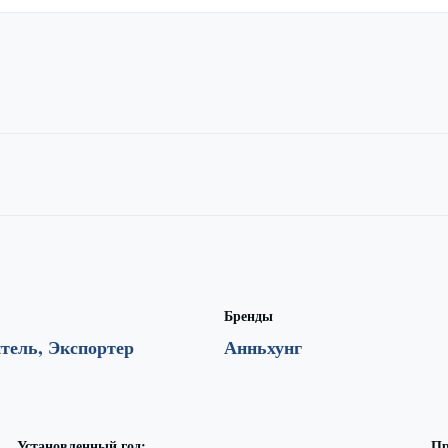
Бренды
тель, Экспортер
Анньхунг
Установленный год:
Пр