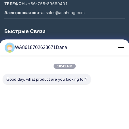
ТЕЛЕФОН::
+86-755-89589401
Электронная почта:
sales@annhung.com
Быстрые Связи
Домой
WA8618702623671Dana
Продукты
Видеозаписи
10:41 PM
О Нас
Экскурсия По Заводу
Good day, what product are you looking for?
Контроль Качества
Свяжитесь С Нами
Новости
Случаи