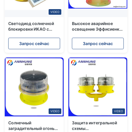
VIDEO
Светодиод солнечной
Высокое аварийное
блокировки ИКАО с
освещение Эффисиенкт
интенсивностью света
солнечное
≥2000cd,
Запрос сейчас
Запрос сейчас
соответствующий
требованиям
Приложения 14 ИКАО и
требованиям FAA L864, и
литий-ионная батарея
VIDEO
VIDEO
Солнечный
Защита интегральной
заградительный огонь
схемы