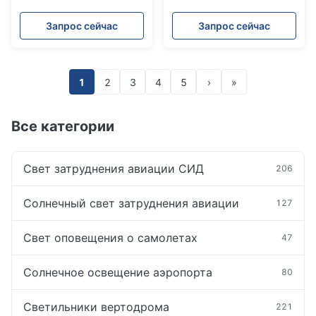
со встроенным
Малоинтенсивный
фотоэлементом для
светосигнальный прибор
Запрос сейчас
Запрос сейчас
работы в дневном и
L810 Двойной
ночном режимах
авиационный
заградительный огонь
для стандартов и
1
2
3
4
5
›
»
производительности
Все категории
Свет затруднения авиации СИД
206
Солнечный свет затруднения авиации
127
Свет оповещения о самолетах
47
Солнечное освещение аэропорта
80
Светильники вертодрома
221