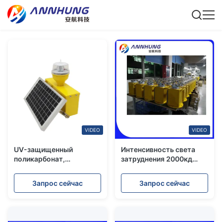
VIDEO
VIDEO
UV-защищенный
Интенсивность света
поликарбонат,
затруднения 2000кд
водонепроницаемый по
красного цвета
стандарту IP65,
проблескивая солнечная
Запрос сейчас
Запрос сейчас
низкоинтенсивный
20ФПМ средняя для
солнечный сигнальный
башни связи
фонарь L810 для
препятствий с