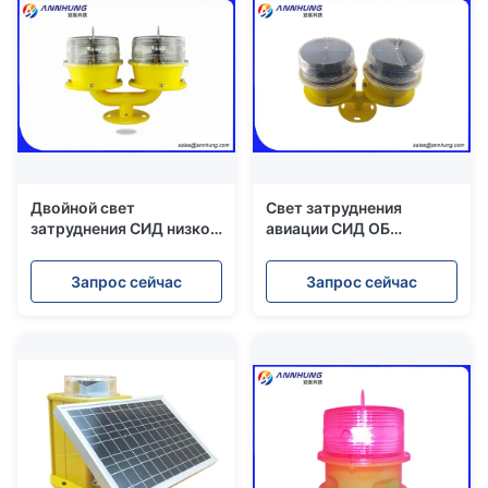
продолжительностью
жизни 100 000 часов
Двойной свет
Свет затруднения
затруднения СИД низкой
авиации СИД ОБ
интенсивности
солнечный приведенный
солнечный для
в действие с
Запрос сейчас
Запрос сейчас
ветротурбин/высокого
материалом ПК
здания подъема
фотоэлемента