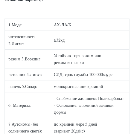
1.Моде:
АХ-ЛА/К
интенсивность
≥32кд
2.Лигхт:
Устойчив-горя режим или
режим 3.Воркинг:
режим вспышки
источник 4.Лигхт:
СИД, срок службы 100,000хоурс
панель 5.Солар:
монокрысталлине кремний
- Снабжение жилищем: Поликарбонат
6. Материал:
- Основание: алюминий заливки
формы
7.Аутономы (без
по крайней мере 5 дней
солнечного света):
(вариант 20дайс)