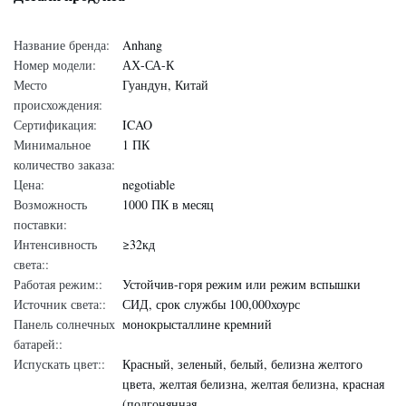
Название бренда:
Anhang
Номер модели:
АХ-СА-К
Место
Гуандун, Китай
происхождения:
Сертификация:
ICAO
Минимальное
1 ПК
количество заказа:
Цена:
negotiable
Возможность
1000 ПК в месяц
поставки:
Интенсивность
≥32кд
света::
Работая режим::
Устойчив-горя режим или режим вспышки
Источник света::
СИД, срок службы 100,000хоурс
Панель солнечных
монокрысталлине кремний
батарей::
Испускать цвет::
Красный, зеленый, белый, белизна желтого
цвета, желтая белизна, желтая белизна, красная
(подгонянная