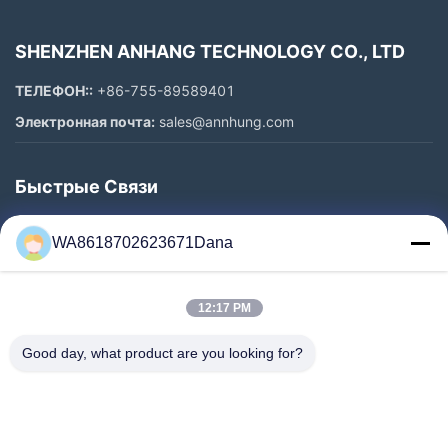
SHENZHEN ANHANG TECHNOLOGY CO., LTD
ТЕЛЕФОН::
+86-755-89589401
Электронная почта:
sales@annhung.com
Быстрые Связи
Домой
WA8618702623671Dana
Продукты
Видеозаписи
12:17 PM
О Нас
Экскурсия По Заводу
Good day, what product are you looking for?
Контроль Качества
Свяжитесь С Нами
Новости