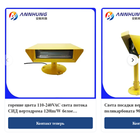
горение цвета 110-240VAC света потока
Света посадки в
СИД вертодрома 120lm/W белое
поликарбоната 90
устойчивое
Контакт теперь
Кон