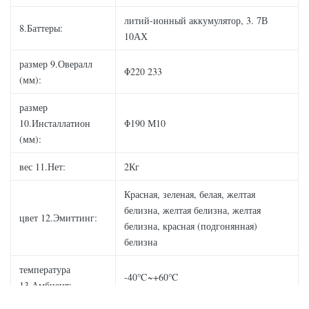
литий-ионный аккумулятор, 3. 7В
8.Баттеры:
10АХ
размер 9.Овералл
Φ220 233
(мм):
размер
10.Инсталлатион
Φ190 М10
(мм):
вес 11.Нет:
2Кг
Красная, зеленая, белая, желтая
белизна, желтая белизна, желтая
цвет 12.Эмиттинг:
белизна, красная (подгонянная)
белизна
температура
-40℃~+60℃
13.Амбиент: