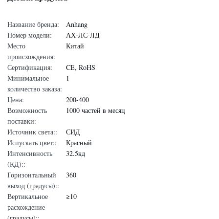
Название бренда:
Anhang
Номер модели:
АХ-ЛС-ЛД
Место
Китай
происхождения:
Сертификация:
CE, RoHS
Минимальное
1
количество заказа:
Цена:
200-400
Возможность
1000 частей в месяц
поставки:
Источник света::
СИД
Испускать цвет::
Красный
Интенсивность
32.5кд
(КД)::
Горизонтальный
360
выход (градусы)::
Вертикальное
≥10
расхождение
(градусы)::