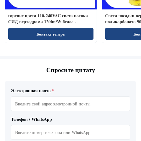
горение цвета 110-240VAC света потока
Света посадки в
СИД вертодрома 120lm/W белое
поликарбоната 90
устойчивое
Контакт теперь
Кон
Спросите цитату
Электронная почта
*
Телефон / WhatsApp