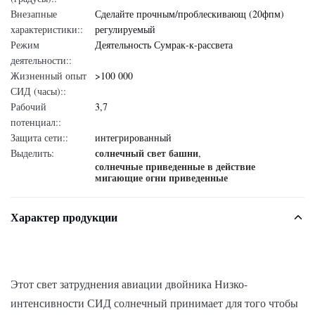
Внезапные
Сделайте прочным/проблескивающ (20фпм)
характеристики::
регулируемый
Режим
Деятельность Сумрак-к-рассвета
деятельности::
Жизненный опыт
>100 000
СИД (часы)::
Рабочий
3,7
потенциал::
Защита сети::
интегрированный
солнечный свет башни
Выделить:
,
солнечные приведенные в действие
мигающие огни приведенные
Характер продукции
Этот свет затруднения авиации двойника Низко-
интенсивности СИД солнечный принимает для того чтобы