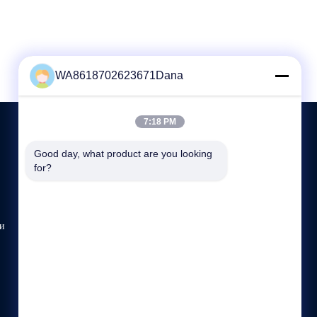
WA8618702623671Dana
7:18 PM
Good day, what product are you looking 
СВЯЖИТЕСЬ МЫ
for?
+86-755-89589401
8:30-18:00
ии
sales@annhung.com
Комната 801, здание 1, No 6, Jinlong 1st Road, община
Baolong, улица Baolong, район Longgang, Шэньчжэнь,
провинция Гуандун, КНР 518118