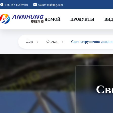
+86-755-89589401
sales@annhung.com
ДОМОЙ
ПРОДУКТЫ
ВИД
Дом
Случаи
Свет затруднения авиаци
Св