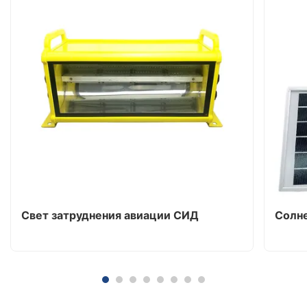
Свет затруднения авиации СИД
Солне