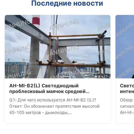
Последние новости
AH-MI-B2(L) Светодиодный
Свет
проблесковый маячок средней
интен
интенсивности — Примеры установки
устан
Q1: Для чего используется AH-MI-B2 ((L)?
Обзор
башн
Ответ: Он обозначает препятствия высотой
сигна
45-105 метров - дымоходы,
AH-HI-
телекоммуникационные башни, ветряные
введен
турбины и многоэтажные здания - с 360-
телек
градусным красным светодиодным маяком,
значи