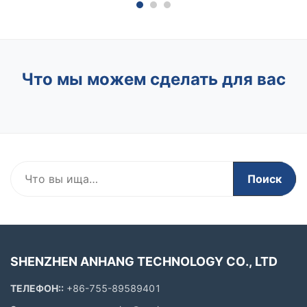
видимым со всех сторон, обеспечивающим
воздуш
авиационную безопасность. Вопрос 2: Как ...
выполн
Что мы можем сделать для вас
Поиск
SHENZHEN ANHANG TECHNOLOGY CO., LTD
ТЕЛЕФОН::
+86-755-89589401