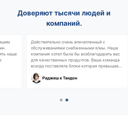
Доверяют тысячи людей и
компаний.
нашим
Действительно очень впечатленный с
дин
обслуживаниями снабженными я/мы. Наша
ять наше
компания хотел была бы возблагодарить вас
е
для качественных продучтов. Ваша команда
всегда поставляла блоки которая превышает
наши ожидания. Посмотрите вперед ко всем
будущим паспределениям.
Раджеш к Тандон