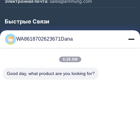
Электронная почта:
sales@annhung.com
Быстрые Связи
Домой
WA8618702623671Dana
Продукты
Видеозаписи
6:28 AM
О Нас
Экскурсия По Заводу
Good day, what product are you looking for?
Контроль Качества
Свяжитесь С Нами
Новости
Случаи
Follow Us