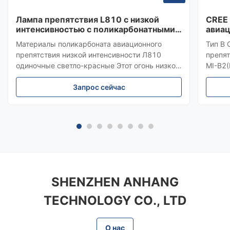
Лампа препятствия L810 с низкой
CREE 
интенсивностью с поликарбонатными
авиа
материалами и соответствие
Красн
Материалы поликарбоната авиационного
Тип B 
приложению 14 ИКАО
здан
препятствия низкой интенсивности Л810
препят
одиночные светло-красные Этот огонь низкой
MI-B2(
интенсивности представляет собой
интенс
авиационный заградительный огонь
Запрос сейчас
средне
постоянного горения, предназначенный для
цвет и
обозначения верхней части препятствий,
верхне
высота которых не превышает 45 метро...
метров
SHENZHEN ANHANG
TECHNOLOGY CO., LTD
О нас