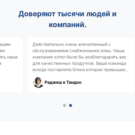
Доверяют тысячи людей и
компаний.
нашим
Действительно очень впечатленный с
дин
обслуживаниями снабженными я/мы. Наша
ять наше
компания хотел была бы возблагодарить вас
е
для качественных продучтов. Ваша команда
всегда поставляла блоки которая превышает
наши ожидания. Посмотрите вперед ко всем
будущим паспределениям.
Раджеш к Тандон