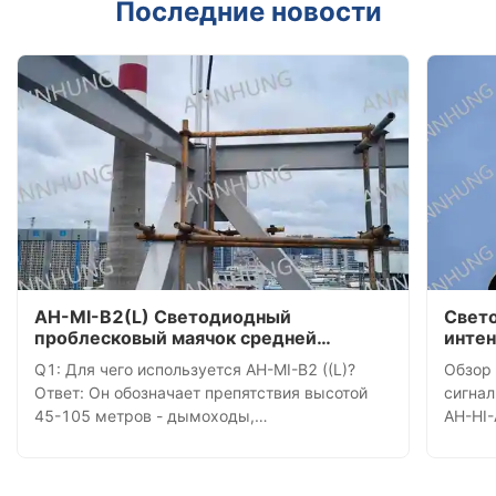
Последние новости
AH-MI-B2(L) Светодиодный
Свет
проблесковый маячок средней
интен
интенсивности — Примеры установки
устан
Q1: Для чего используется AH-MI-B2 ((L)?
Обзор
башн
Ответ: Он обозначает препятствия высотой
сигна
45-105 метров - дымоходы,
AH-HI-
телекоммуникационные башни, ветряные
введен
турбины и многоэтажные здания - с 360-
телек
градусным красным светодиодным маяком,
значи