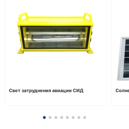
Свет затруднения авиации СИД
Солне