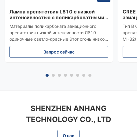
Лампа препятствия L810 с низкой
CREE 
интенсивностью с поликарбонатными
авиа
материалами и соответствие
Красн
Материалы поликарбоната авиационного
Тип B 
приложению 14 ИКАО
здан
препятствия низкой интенсивности Л810
препят
одиночные светло-красные Этот огонь низкой
MI-B2(
интенсивности представляет собой
интенс
авиационный заградительный огонь
Запрос сейчас
средне
постоянного горения, предназначенный для
цвет и
обозначения верхней части препятствий,
верхне
высота которых не превышает 45 метро...
метров
SHENZHEN ANHANG
TECHNOLOGY CO., LTD
О нас