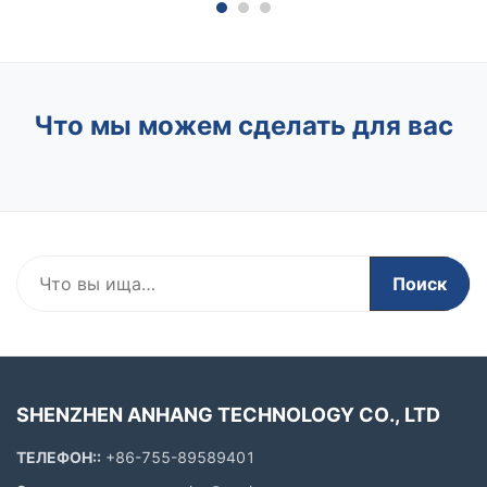
видимым со всех сторон, обеспечивающим
воздуш
авиационную безопасность. Вопрос 2: Как ...
выполн
Что мы можем сделать для вас
Поиск
SHENZHEN ANHANG TECHNOLOGY CO., LTD
ТЕЛЕФОН::
+86-755-89589401