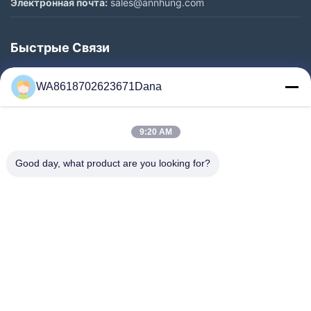
Электронная почта:
sales@annhung.com
Быстрые Связи
Домой
WA8618702623671Dana
Продукты
Видеозаписи
9:20 AM
О Нас
Экскурсия По Заводу
Good day, what product are you looking for?
Контроль Качества
Свяжитесь С Нами
Новости
Случаи
Follow Us